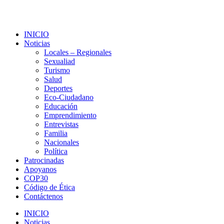
INICIO
Noticias
Locales – Regionales
Sexualiad
Turismo
Salud
Deportes
Eco-Ciudadano
Educación
Emprendimiento
Entrevistas
Familia
Nacionales
Política
Patrocinadas
Apoyanos
COP30
Código de Ética
Contáctenos
INICIO
Noticias