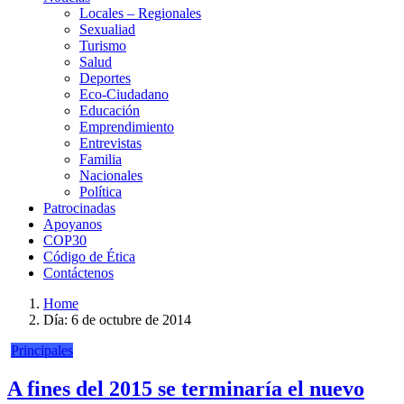
Locales – Regionales
Sexualiad
Turismo
Salud
Deportes
Eco-Ciudadano
Educación
Emprendimiento
Entrevistas
Familia
Nacionales
Política
Patrocinadas
Apoyanos
COP30
Código de Ética
Contáctenos
Home
Día:
6 de octubre de 2014
Principales
A fines del 2015 se terminaría el nuevo