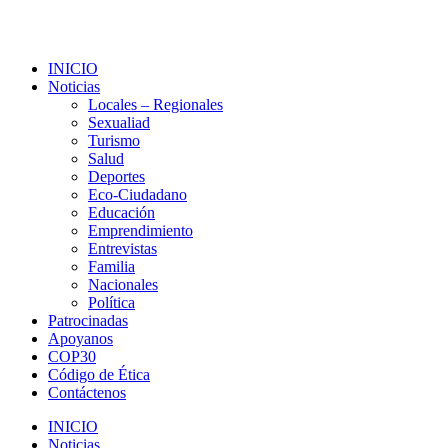
INICIO
Noticias
Locales – Regionales
Sexualiad
Turismo
Salud
Deportes
Eco-Ciudadano
Educación
Emprendimiento
Entrevistas
Familia
Nacionales
Política
Patrocinadas
Apoyanos
COP30
Código de Ética
Contáctenos
INICIO
Noticias