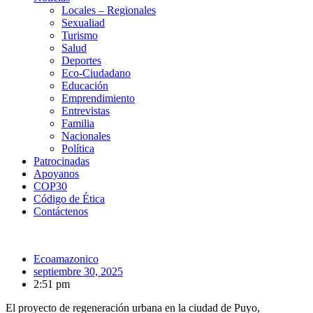
Locales – Regionales
Sexualiad
Turismo
Salud
Deportes
Eco-Ciudadano
Educación
Emprendimiento
Entrevistas
Familia
Nacionales
Política
Patrocinadas
Apoyanos
COP30
Código de Ética
Contáctenos
Ecoamazonico
septiembre 30, 2025
2:51 pm
El proyecto de regeneración urbana en la ciudad de Puyo,