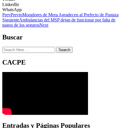
LinkedIn
WhatsApp
Prev
Previo
Moradores de Mera Agradecen al Prefecto de Pastaza
Siguiente
Ambulancias del MSP dejan de funcionar por falta de
pagos de los seguros
Next
Buscar
Search
CACPE
Entradas y Páginas Populares