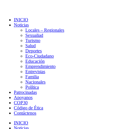
INICIO
Noticias
Locales – Regionales
Sexualiad
Turismo
Salud
Deportes
Eco-Ciudadano
Educación
Emprendimiento
Entrevistas
Familia
Nacionales
Política
Patrocinadas
Apoyanos
COP30
Código de Ética
Contáctenos
INICIO
Noticias