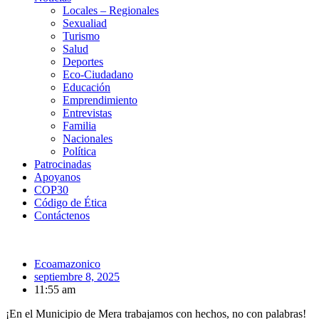
Locales – Regionales
Sexualiad
Turismo
Salud
Deportes
Eco-Ciudadano
Educación
Emprendimiento
Entrevistas
Familia
Nacionales
Política
Patrocinadas
Apoyanos
COP30
Código de Ética
Contáctenos
Ecoamazonico
septiembre 8, 2025
11:55 am
¡En el Municipio de Mera trabajamos con hechos, no con palabras!