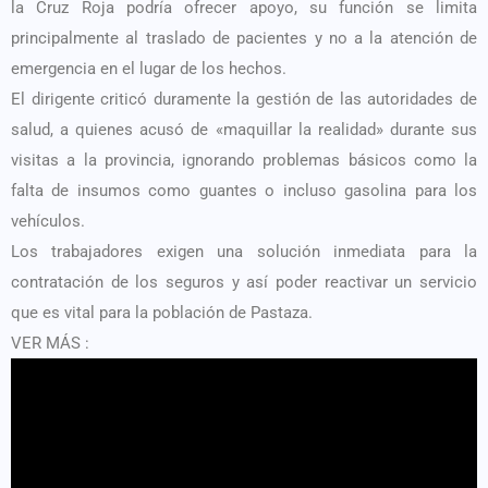
la Cruz Roja podría ofrecer apoyo, su función se limita
principalmente al traslado de pacientes y no a la atención de
emergencia en el lugar de los hechos.
El dirigente criticó duramente la gestión de las autoridades de
salud, a quienes acusó de «maquillar la realidad» durante sus
visitas a la provincia, ignorando problemas básicos como la
falta de insumos como guantes o incluso gasolina para los
vehículos.
Los trabajadores exigen una solución inmediata para la
contratación de los seguros y así poder reactivar un servicio
que es vital para la población de Pastaza.
VER MÁS :