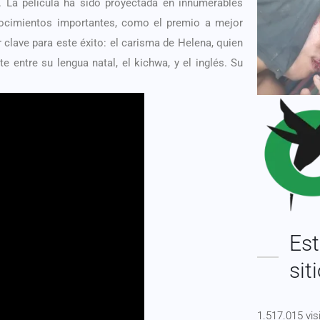
. La película ha sido proyectada en innumerables
nocimientos importantes, como el premio a mejor
r clave para este éxito: el carisma de Helena, quien
e entre su lengua natal, el kichwa, y el inglés. Su
Est
sit
1.517.015 vis