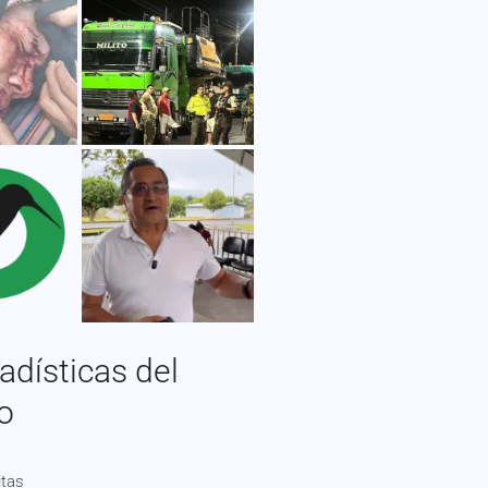
adísticas del
io
itas