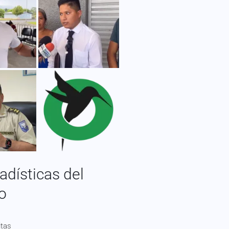
adísticas del
io
itas