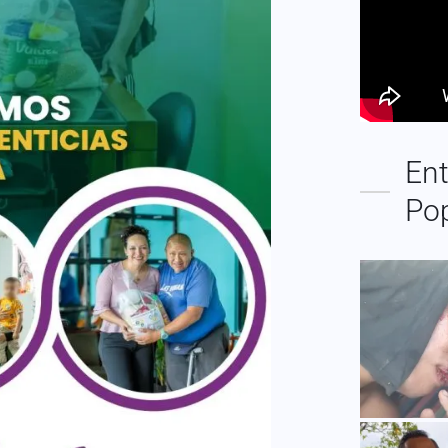
Ent
Po