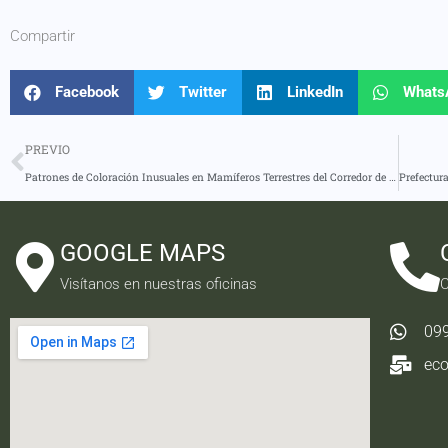
Compartir
Facebook
Twitter
LinkedIn
Whats
PREVIO
Patrones de Coloración Inusuales en Mamíferos Terrestres del Corredor de Conectividad Llanganates-Sangay
GOOGLE MAPS
Visítanos en nuestras oficinas
C
09
ec