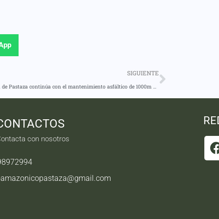
App
SIGUIENTE
Prefectura de Pastaza continúa con el mantenimiento asfáltico de 1000m desde la vía Tarqui Madre Tierra hacia el sector de Río Chico
RE
CONTACTOS
ontacta con nosotros
98972994
oamazonicopastaza@gmail.com