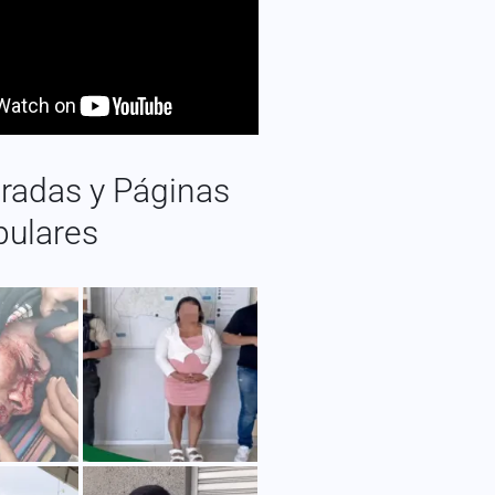
radas y Páginas
pulares