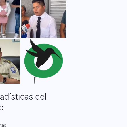
adísticas del
io
itas