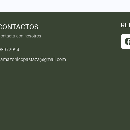
RE
CONTACTOS
ontacta con nosotros
98972994
oamazonicopastaza@gmail.com