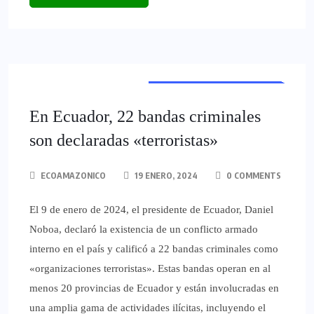
LOCALES - REGIONALES
NOTICIAS PRINCIPALES
INTERNACIONALES
ULTIMAS NOTICIAS
PRINCIPALES
NACIONALES
POLICIALES
POLÍTICA
En Ecuador, 22 bandas criminales
son declaradas «terroristas»
ECOAMAZONICO
19 ENERO, 2024
0 COMMENTS
El 9 de enero de 2024, el presidente de Ecuador, Daniel
Noboa, declaró la existencia de un conflicto armado
interno en el país y calificó a 22 bandas criminales como
«organizaciones terroristas». Estas bandas operan en al
menos 20 provincias de Ecuador y están involucradas en
una amplia gama de actividades ilícitas, incluyendo el