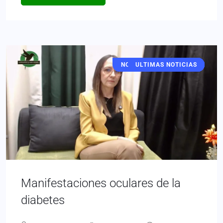
LOCALES - REGIONALES
NOTICIAS PRINCIPALES
ULTIMAS NOTICIAS
PRINCIPALES
FAMILIA
SALUD
Manifestaciones oculares de la
diabetes