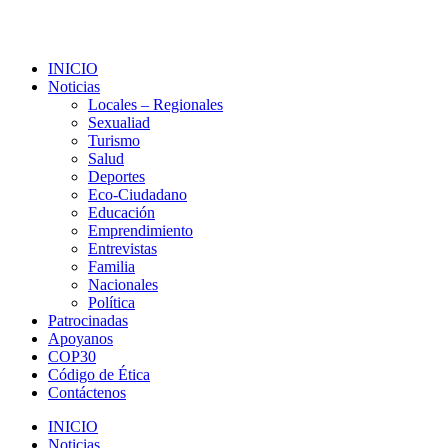
INICIO
Noticias
Locales – Regionales
Sexualiad
Turismo
Salud
Deportes
Eco-Ciudadano
Educación
Emprendimiento
Entrevistas
Familia
Nacionales
Política
Patrocinadas
Apoyanos
COP30
Código de Ética
Contáctenos
INICIO
Noticias