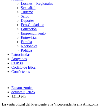
Locales – Regionales
Sexualiad
Turismo
Salud
Deportes
Eco-Ciudadano
Educación
Emprendimiento
Entrevistas
Familia
Nacionales
Política
Patrocinadas
Apoyanos
COP30
Código de Ética
Contáctenos
Ecoamazonico
octubre 6, 2025
12:13 pm
La visita oficial del Presidente y la Vicepresidenta a la Amazonía