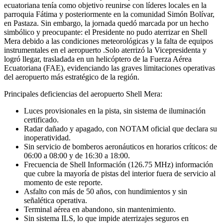
ecuatoriana tenía como objetivo reunirse con líderes locales en la
parroquia Fátima y posteriormente en la comunidad Simón Bolívar,
en Pastaza. Sin embargo, la jornada quedó marcada por un hecho
simbólico y preocupante: el Presidente no pudo aterrizar en Shell
Mera debido a las condiciones meteorológicas y la falta de equipos
instrumentales en el aeropuerto .Solo aterrizó la Vicepresidenta y
logró llegar, trasladada en un helicóptero de la Fuerza Aérea
Ecuatoriana (FAE), evidenciando las graves limitaciones operativas
del aeropuerto más estratégico de la región.
Principales deficiencias del aeropuerto Shell Mera:
Luces provisionales en la pista, sin sistema de iluminación
certificado.
Radar dañado y apagado, con NOTAM oficial que declara su
inoperatividad.
Sin servicio de bomberos aeronáuticos en horarios críticos: de
06:00 a 08:00 y de 16:30 a 18:00.
Frecuencia de Shell Información (126.75 MHz) información
que cubre la mayoría de pistas del interior fuera de servicio al
momento de este reporte.
Asfalto con más de 50 años, con hundimientos y sin
señalética operativa.
Terminal aérea en abandono, sin mantenimiento.
Sin sistema ILS, lo que impide aterrizajes seguros en