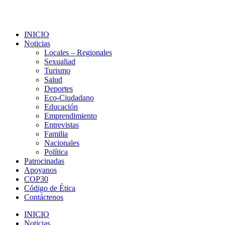
INICIO
Noticias
Locales – Regionales
Sexualiad
Turismo
Salud
Deportes
Eco-Ciudadano
Educación
Emprendimiento
Entrevistas
Familia
Nacionales
Política
Patrocinadas
Apoyanos
COP30
Código de Ética
Contáctenos
INICIO
Noticias