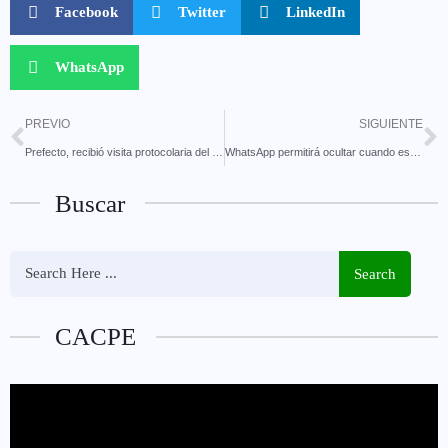
Facebook
Twitter
LinkedIn
WhatsApp
PREVIO
SIGUIENTE
Prefecto, recibió visita protocolaria del nuevo Comandante de la Brigada de Selva N°17 «Pastaza.
WhatsApp permitirá ocultar cuando estás en línea: así funcionará el modo invisible
Buscar
Search
CACPE