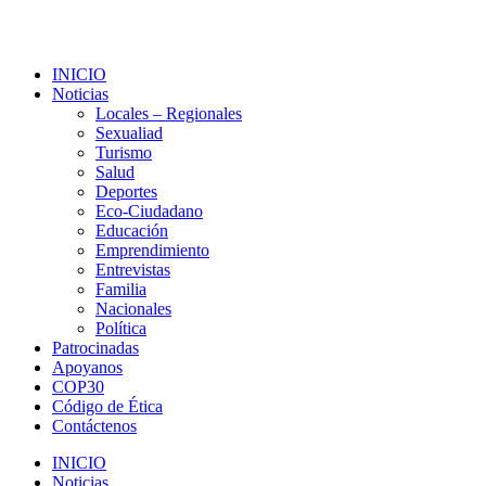
INICIO
Noticias
Locales – Regionales
Sexualiad
Turismo
Salud
Deportes
Eco-Ciudadano
Educación
Emprendimiento
Entrevistas
Familia
Nacionales
Política
Patrocinadas
Apoyanos
COP30
Código de Ética
Contáctenos
INICIO
Noticias