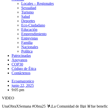
Locales – Regionales
Sexualiad
Turismo
Salud
Deportes
Eco-Ciudadano
Educación
Emprendimiento
Entrevistas
Familia
Nacionales
Política
Patrocinadas
Apoyanos
COP30
Código de Ética
Contáctenos
Ecoamazonico
junio 22, 2025
9:05 pm
VIDEO
UnaObraXSemana #Obra25 🔰¡La Comunidad de Ilipi 🚨fue beneficiari