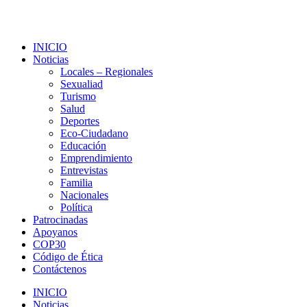
INICIO
Noticias
Locales – Regionales
Sexualiad
Turismo
Salud
Deportes
Eco-Ciudadano
Educación
Emprendimiento
Entrevistas
Familia
Nacionales
Política
Patrocinadas
Apoyanos
COP30
Código de Ética
Contáctenos
INICIO
Noticias