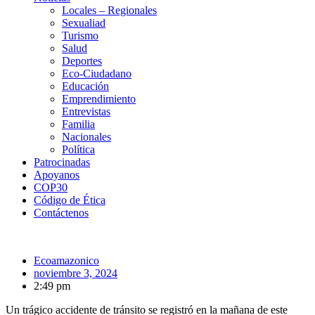
Locales – Regionales
Sexualiad
Turismo
Salud
Deportes
Eco-Ciudadano
Educación
Emprendimiento
Entrevistas
Familia
Nacionales
Política
Patrocinadas
Apoyanos
COP30
Código de Ética
Contáctenos
Ecoamazonico
noviembre 3, 2024
2:49 pm
Un trágico accidente de tránsito se registró en la mañana de este