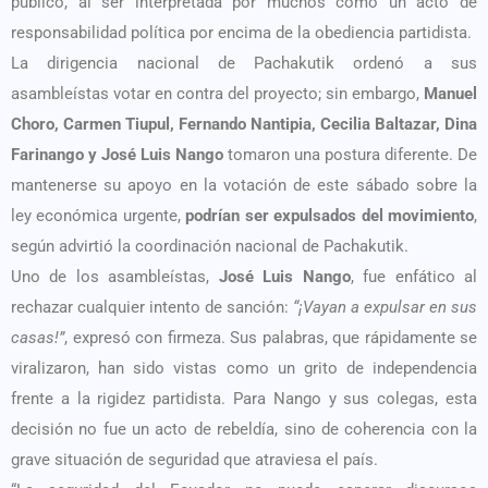
público, al ser interpretada por muchos como un acto de
responsabilidad política por encima de la obediencia partidista.
La dirigencia nacional de Pachakutik ordenó a sus
asambleístas votar en contra del proyecto; sin embargo,
Manuel
Choro, Carmen Tiupul, Fernando Nantipia, Cecilia Baltazar, Dina
Farinango y José Luis Nango
tomaron una postura diferente. De
mantenerse su apoyo en la votación de este sábado sobre la
ley económica urgente,
podrían ser expulsados del movimiento
,
según advirtió la coordinación nacional de Pachakutik.
Uno de los asambleístas,
José Luis Nango
, fue enfático al
rechazar cualquier intento de sanción:
“¡Vayan a expulsar en sus
casas!”
, expresó con firmeza. Sus palabras, que rápidamente se
viralizaron, han sido vistas como un grito de independencia
frente a la rigidez partidista. Para Nango y sus colegas, esta
decisión no fue un acto de rebeldía, sino de coherencia con la
grave situación de seguridad que atraviesa el país.