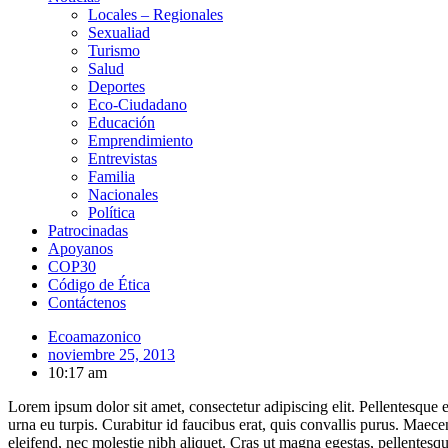
Locales – Regionales
Sexualiad
Turismo
Salud
Deportes
Eco-Ciudadano
Educación
Emprendimiento
Entrevistas
Familia
Nacionales
Política
Patrocinadas
Apoyanos
COP30
Código de Ética
Contáctenos
Ecoamazonico
noviembre 25, 2013
10:17 am
Lorem ipsum dolor sit amet, consectetur adipiscing elit. Pellentesque e
urna eu turpis. Curabitur id faucibus erat, quis convallis purus. Maece
eleifend, nec molestie nibh aliquet. Cras ut magna egestas, pellentesqu