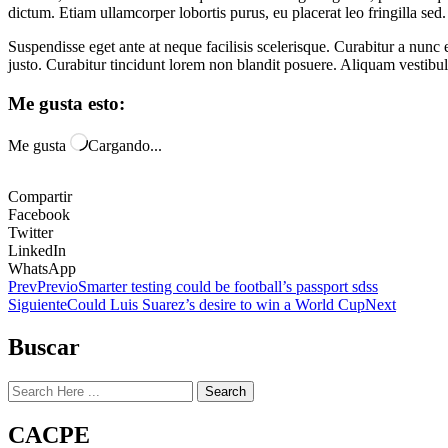
dictum. Etiam ullamcorper lobortis purus, eu placerat leo fringilla se
Suspendisse eget ante at neque facilisis scelerisque. Curabitur a nunc
justo. Curabitur tincidunt lorem non blandit posuere. Aliquam vestibul
Me gusta esto:
Me gusta
Cargando...
Compartir
Facebook
Twitter
LinkedIn
WhatsApp
Prev
Previo
Smarter testing could be football’s passport sdss
Siguiente
Could Luis Suarez’s desire to win a World Cup
Next
Buscar
Search
CACPE