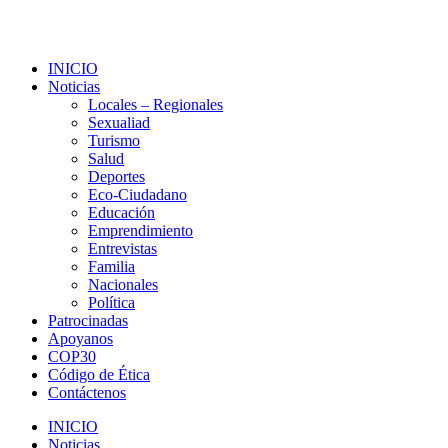
INICIO
Noticias
Locales – Regionales
Sexualiad
Turismo
Salud
Deportes
Eco-Ciudadano
Educación
Emprendimiento
Entrevistas
Familia
Nacionales
Política
Patrocinadas
Apoyanos
COP30
Código de Ética
Contáctenos
INICIO
Noticias