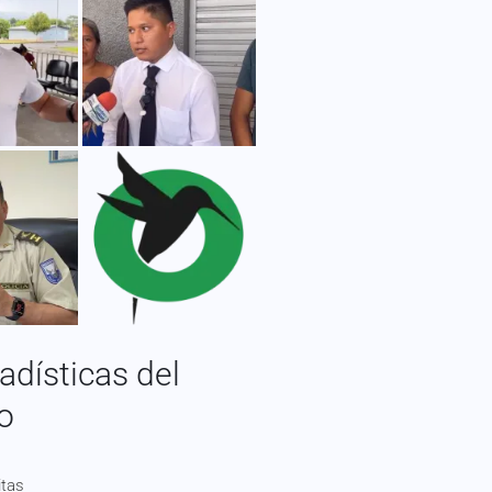
adísticas del
io
itas