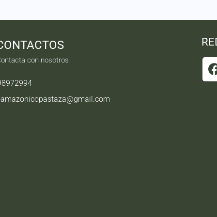
RE
CONTACTOS
ontacta con nosotros
98972994
oamazonicopastaza@gmail.com