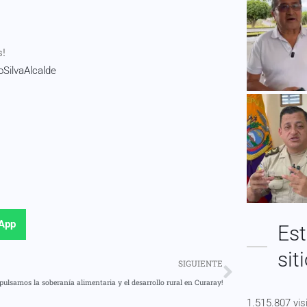
s!
SilvaAlcalde
App
Est
sit
SIGUIENTE
ulsamos la soberanía alimentaria y el desarrollo rural en Curaray!
1.515.807 vis