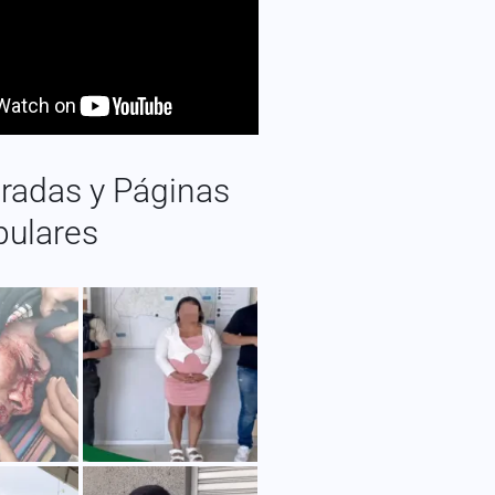
radas y Páginas
pulares