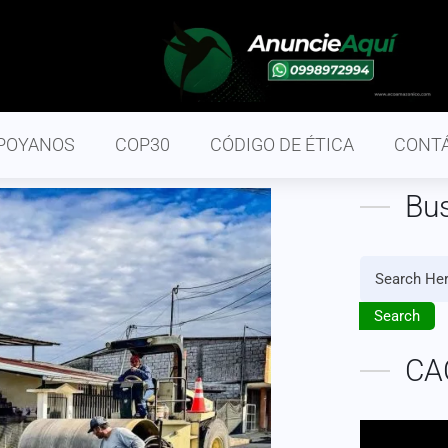
POYANOS
COP30
CÓDIGO DE ÉTICA
CONT
Bu
Search
CA