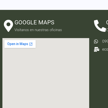
GOOGLE MAPS
Visítanos en nuestras oficinas
C
09
ec