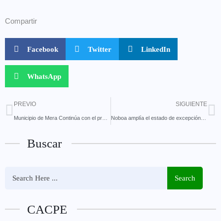
Compartir
Facebook
Twitter
LinkedIn
WhatsApp
PREVIO
SIGUIENTE
Municipio de Mera Continúa con el proyecto de asfaltado de las vías de la parroquia Shell,
Noboa amplía el estado de excepción a tres cantones de Cotopaxi y Bolívar
Buscar
Search
CACPE