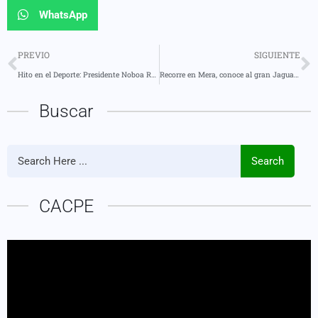
WhatsApp
PREVIO
SIGUIENTE
Hito en el Deporte: Presidente Noboa Recibe a RJ Luis Jr., el Primer Ecuatoriano en la NBA
Recorre en Mera, conoce al gran Jaguar junto al Puente del Río Tigre
Buscar
Search
CACPE