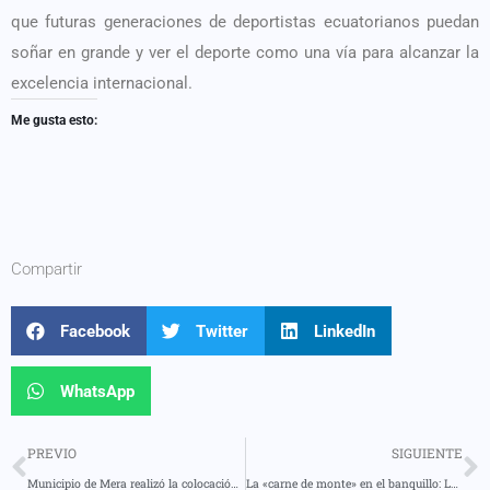
que futuras generaciones de deportistas ecuatorianos puedan
soñar en grande y ver el deporte como una vía para alcanzar la
excelencia internacional.
Me gusta esto:
Compartir
Facebook
Twitter
LinkedIn
WhatsApp
PREVIO
SIGUIENTE
Municipio de Mera realizó la colocación de la primera piedra del Mantenimiento y adecuación de la infraestructura hidrosanitaria en la comunidad La Libertad
La «carne de monte» en el banquillo: Las consecuencias penales del consumo de fauna silvestre en Ecuador