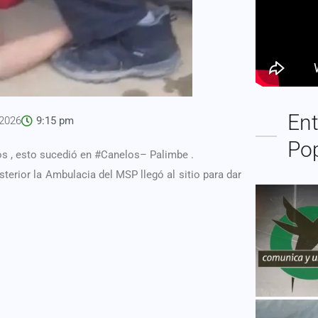
Ent
 2026
9:15 pm
Po
os , esto sucedió en
#Canelos
– Palimbe .
terior la Ambulacia del MSP llegó al sitio para dar