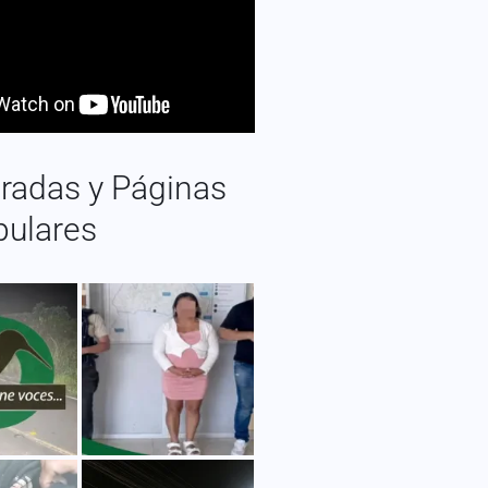
radas y Páginas
pulares