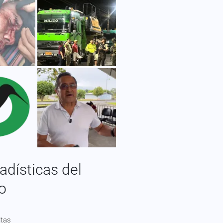
adísticas del
io
itas