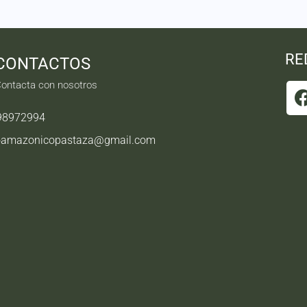
RE
CONTACTOS
ontacta con nosotros
98972994
oamazonicopastaza@gmail.com