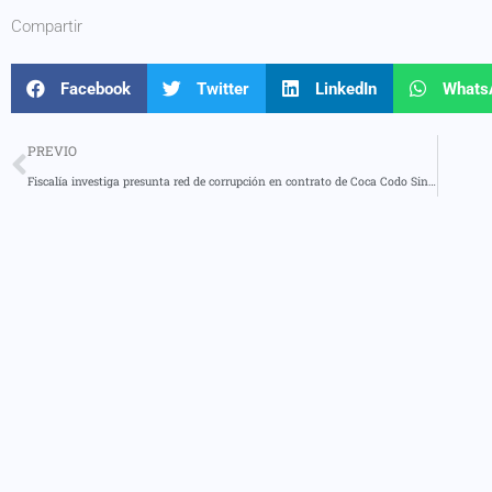
Compartir
Facebook
Twitter
LinkedIn
Whats
PREVIO
Fiscalía investiga presunta red de corrupción en contrato de Coca Codo Sinclair vinculada al caso Sinohydro