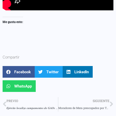
Me gusta esto:
Compartir
Facebook
Twitter
LinkedIn
WhatsApp
PREVIO
SIGUIENTE
𝑬𝒋𝒆́𝒓𝒄𝒊𝒕𝒐 𝒍𝒐𝒄𝒂𝒍𝒊𝒛𝒂 𝒄𝒂𝒎𝒑𝒂𝒎𝒆𝒏𝒕𝒐𝒔 𝒅𝒆 𝑮𝑨𝑶𝒔 𝒆𝒏 𝒍𝒂 𝒑𝒓𝒐𝒗𝒊𝒏𝒄𝒊𝒂 𝒇𝒓𝒐𝒏𝒕𝒆𝒓𝒊𝒛𝒂 𝒅𝒆 𝑺𝒖𝒄𝒖𝒎𝒃𝒊́𝒐𝒔
Moradores de Mera preocupados por Talud