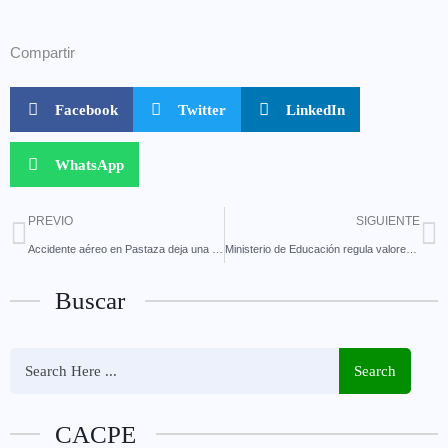
Compartir
Facebook
Twitter
LinkedIn
WhatsApp
PREVIO
SIGUIENTE
Accidente aéreo en Pastaza deja una persona herida
Ministerio de Educación regula valores de matrícula y pensión en instituciones particulares y fiscomisionales
Buscar
Search
CACPE