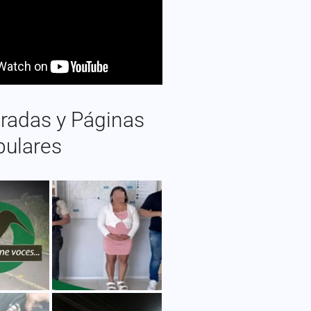
radas y Páginas
pulares