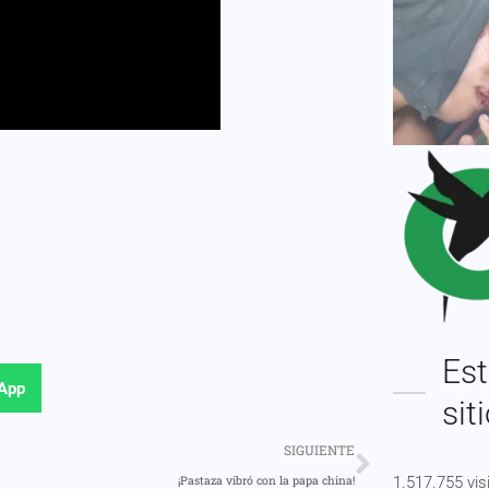
Est
App
sit
SIGUIENTE
¡Pastaza vibró con la papa china!
1.517.755 vis