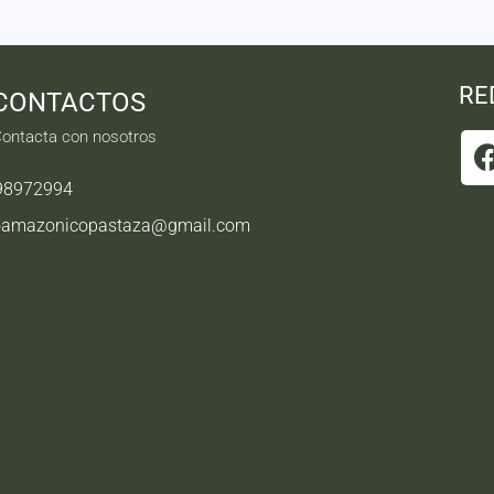
RE
CONTACTOS
ontacta con nosotros
98972994
oamazonicopastaza@gmail.com