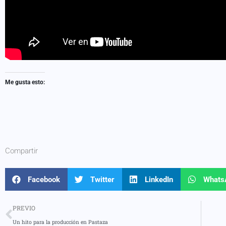
Me gusta esto:
Compartir
Facebook
Twitter
LinkedIn
Whats
PREVIO
Un hito para la producción en Pastaza