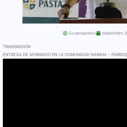
Ecoamazonico
septiembre 2
TRANSMISIÓN
ENTREGA DE AFIRMADO EN LA COMUNIDAD NANKAI – PARROQ