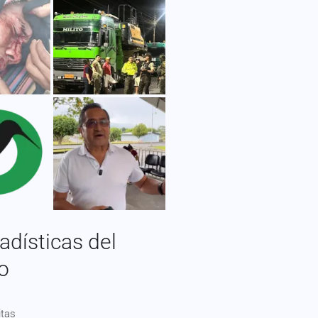
adísticas del
io
itas