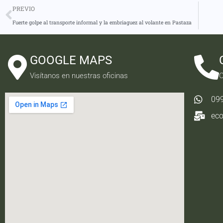
PREVIO
Fuerte golpe al transporte informal y la embriaguez al volante en Pastaza
GOOGLE MAPS
Visítanos en nuestras oficinas
C
09
ec