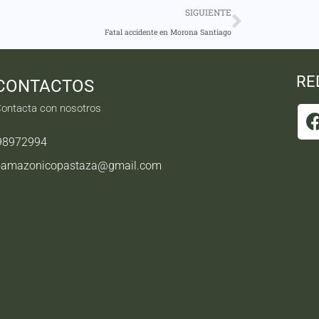
SIGUIENTE
Fatal accidente en Morona Santiago
RE
CONTACTOS
ontacta con nosotros
98972994
oamazonicopastaza@gmail.com