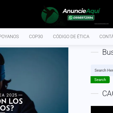
POYANOS
COP30
CÓDIGO DE ÉTICA
CONT
Bu
Search
CA