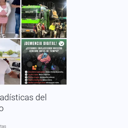
adísticas del
io
itas