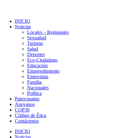
INICIO
Noticias
Locales – Regionales
Sexualiad
Turismo
Salud
Deportes
Eco-Ciudadano
Educación
Emprendimiento
Entrevistas
Familia
Nacionales
Política
Patrocinadas
Apoyanos
COP30
Código de Ética
Contáctenos
INICIO
Noticias