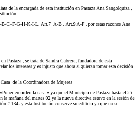
iata de la encargada de esta institución en Pastaza Ana Sangolquiza ,
titución .
iso A-B-C–F-G-H-K-I-L, Art.7 A-B , Art.9 A-F , por estas razones Ana
n Pastaza , se trata de Sandra Cabrera, fundadora de esta
r los intereses y es injusto que ahora si quieran tomar esta decisión
a Casa de la Coordinadora de Mujeres .
 «Poner en orden la casa » ya que el Municipio de Pastaza hasta el 25
 la mañana del martes 02 ya la nueva directiva estuvo en la sesión de
n # 134- y esta Institución conserve su edificio ya que no se