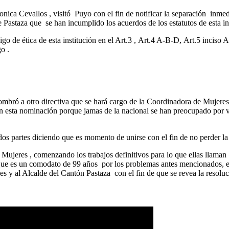
ica Cevallos , visitó Puyo con el fin de notificar la separación inmed
astaza que se han incumplido los acuerdos de los estatutos de esta ins
ódigo de ética de esta institución en el Art.3 , Art.4 A-B-D, Art.5 inc
o .
ró a otro directiva que se hará cargo de la Coordinadora de Mujeres e
esta nominación porque jamas de la nacional se han preocupado por vela
dos partes diciendo que es momento de unirse con el fin de no perder l
 Mujeres , comenzando los trabajos definitivos para lo que ellas llaman
 que es un comodato de 99 años por los problemas antes mencionados, en
 al Alcalde del Cantón Pastaza con el fin de que se revea la resolució