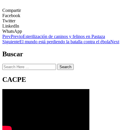
Compartir
Facebook
Twitter
LinkedIn
WhatsApp
Prev
Previo
Esterilización de caninos y felinos en Pastaza
Siguiente
El mundo está perdiendo la batalla contra el ébola
Next
Buscar
Search
CACPE