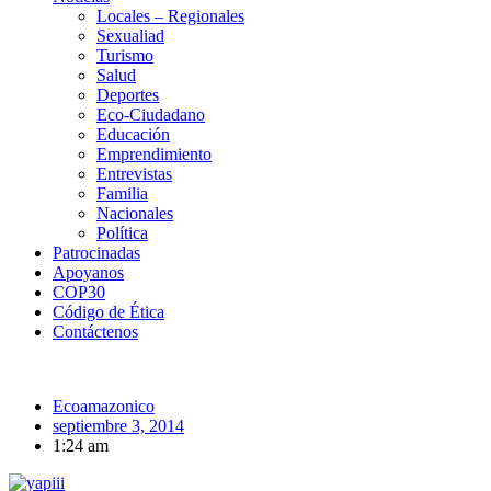
Locales – Regionales
Sexualiad
Turismo
Salud
Deportes
Eco-Ciudadano
Educación
Emprendimiento
Entrevistas
Familia
Nacionales
Política
Patrocinadas
Apoyanos
COP30
Código de Ética
Contáctenos
Ecoamazonico
septiembre 3, 2014
1:24 am