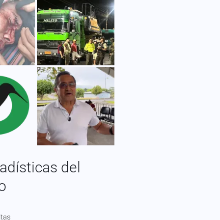
adísticas del
io
itas