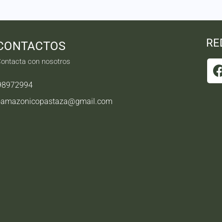
RE
CONTACTOS
ontacta con nosotros
98972994
oamazonicopastaza@gmail.com