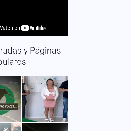
radas y Páginas
pulares