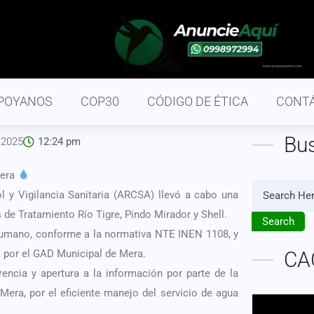
POYANOS
COP30
CÓDIGO DE ÉTICA
CONT
Bu
 2025
12:24 pm
Mera
l y Vigilancia Sanitaria (ARCSA) llevó a cabo una
 de Tratamiento Río Tigre, Pindo Mirador y Shell.
Search
 humano, conforme a la normativa NTE INEN 1108, y
da por el GAD Municipal de Mera.
CA
encia y apertura a la información por parte de la
n Mera, por el eficiente manejo del servicio de agua