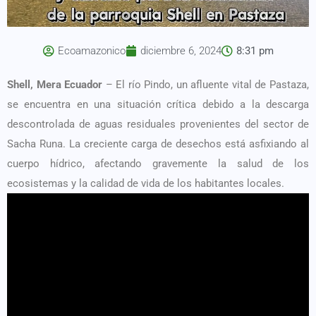
Ecoamazonico
diciembre 6, 2024
8:31 pm
Shell, Mera Ecuador
– El río Pindo, un afluente vital de Pastaza,
se encuentra en una situación crítica debido a la descarga
descontrolada de aguas residuales provenientes del sector de
Sacha Runa. La creciente carga de desechos está asfixiando al
cuerpo hídrico, afectando gravemente la salud de los
ecosistemas y la calidad de vida de los habitantes locales.