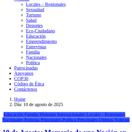
Locales – Regionales
Sexualiad
Turismo
Salud
Deportes
Eco-Ciudadano
Educación
Emprendimiento
Entrevistas
Familia
Nacionales
Política
Patrocinadas
Apoyanos
COP30
Código de Ética
Contáctenos
Home
Día:
10 de agosto de 2025
Educación
Familia
Historias
Internacionales
Locales - Regionales
Nacionales
Noticias Principales
Política
Principales
Ultimas Noticias