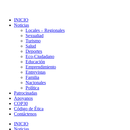
INICIO
Noticias
Locales – Regionales
Sexualiad
Turismo
Salud
Deportes
Eco-Ciudadano
Educación
Emprendimiento
Entrevistas
Familia
Nacionales
Política
Patrocinadas
Apoyanos
COP30
Código de Ética
Contáctenos
INICIO
Noticias