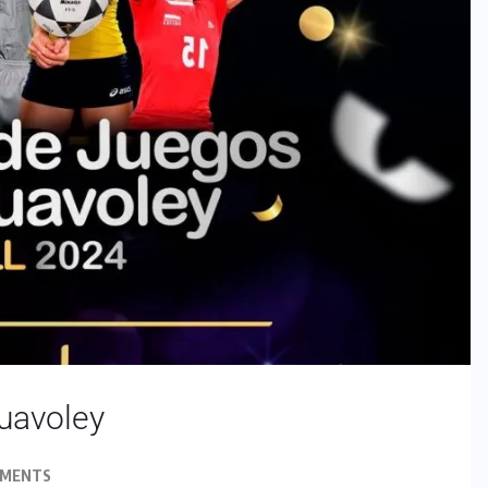
cuavoley
MMENTS