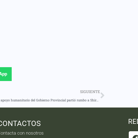
App
SIGUIENTE
Equipo de apoyo humanitario del Gobierno Provincial partió rumbo a Shiram Pupunas
RE
CONTACTOS
ontacta con nosotros