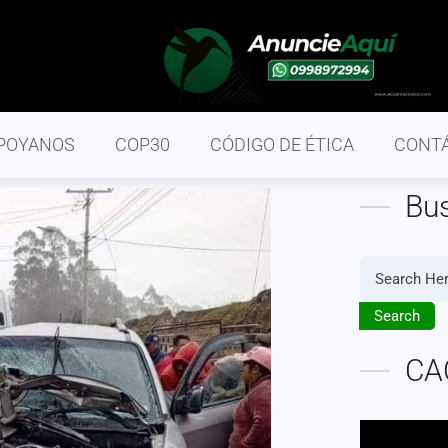
POYANOS
COP30
CÓDIGO DE ÉTICA
CONT
Bu
Search
CA