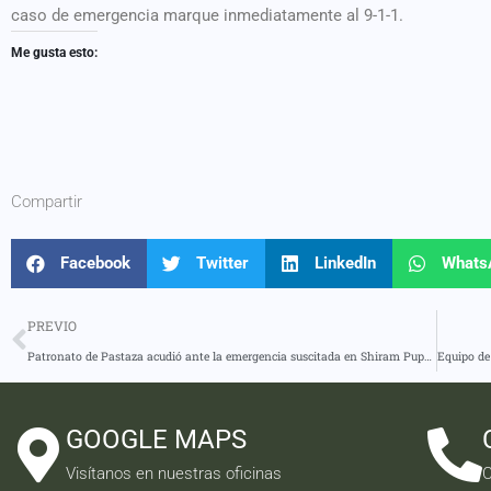
caso de emergencia marque inmediatamente al 9-1-1.
Me gusta esto:
Compartir
Facebook
Twitter
LinkedIn
Whats
PREVIO
Patronato de Pastaza acudió ante la emergencia suscitada en Shiram Pupunas con su equipo de apoyo humanitario
GOOGLE MAPS
Visítanos en nuestras oficinas
C