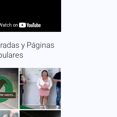
radas y Páginas
pulares