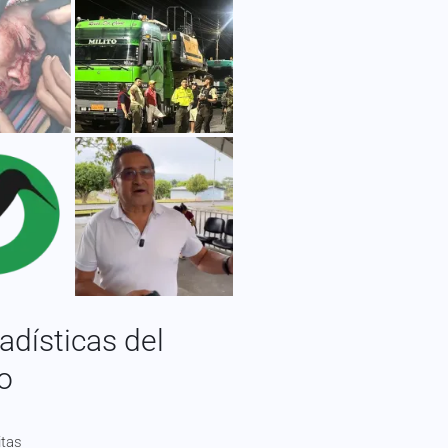
adísticas del
io
itas