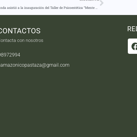
André Granda asistió a la inauguración del Taller de Psicoestética “Mente y Cuerpo en Equilibrio”
RE
CONTACTOS
ontacta con nosotros
98972994
oamazonicopastaza@gmail.com