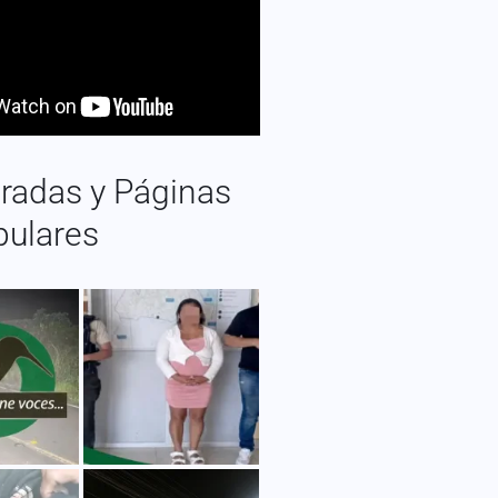
radas y Páginas
pulares