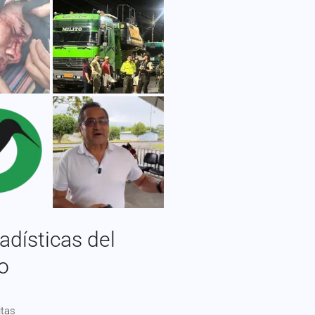
adísticas del
io
itas