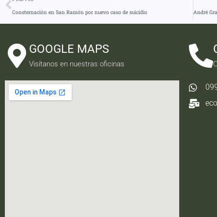
Consternación en San Ramón por nuevo caso de suicidio
GOOGLE MAPS
Visítanos en nuestras oficinas
C
09
ec