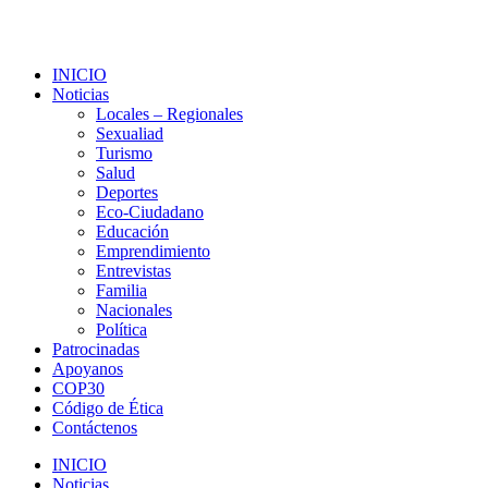
INICIO
Noticias
Locales – Regionales
Sexualiad
Turismo
Salud
Deportes
Eco-Ciudadano
Educación
Emprendimiento
Entrevistas
Familia
Nacionales
Política
Patrocinadas
Apoyanos
COP30
Código de Ética
Contáctenos
INICIO
Noticias