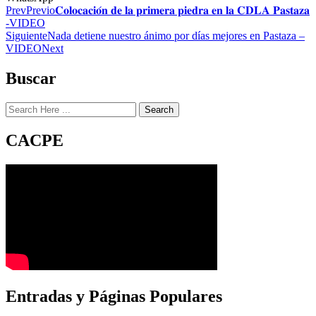
Prev
Previo
𝐂𝐨𝐥𝐨𝐜𝐚𝐜𝐢𝐨́𝐧 𝐝𝐞 𝐥𝐚 𝐩𝐫𝐢𝐦𝐞𝐫𝐚 𝐩𝐢𝐞𝐝𝐫𝐚 𝐞𝐧 𝐥𝐚 𝐂𝐃𝐋𝐀 𝐏𝐚𝐬𝐭𝐚𝐳𝐚
-VIDEO
Siguiente
Nada detiene nuestro ánimo por días mejores en Pastaza –
VIDEO
Next
Buscar
Search
CACPE
Entradas y Páginas Populares