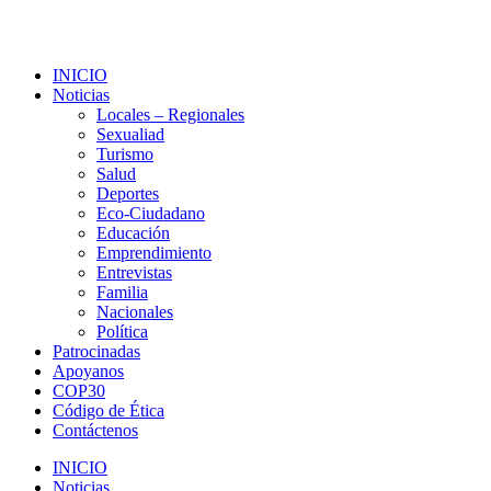
INICIO
Noticias
Locales – Regionales
Sexualiad
Turismo
Salud
Deportes
Eco-Ciudadano
Educación
Emprendimiento
Entrevistas
Familia
Nacionales
Política
Patrocinadas
Apoyanos
COP30
Código de Ética
Contáctenos
INICIO
Noticias