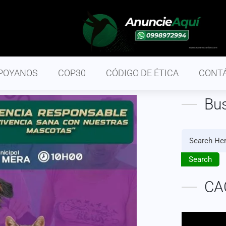
POYANOS
COP30
CÓDIGO DE ÉTICA
CONT
Bu
Search
CA