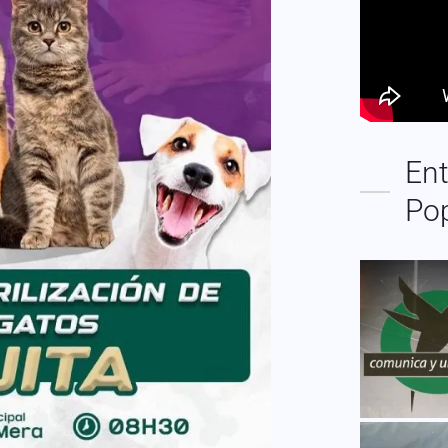
Ent
Po