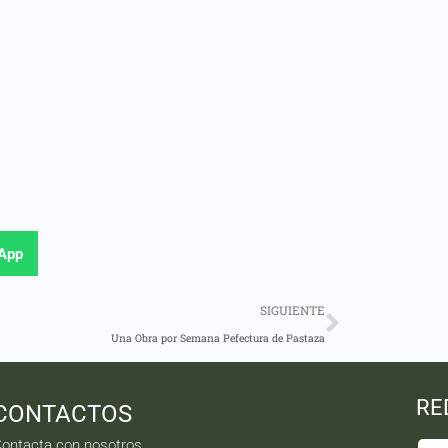
App
SIGUIENTE
Una Obra por Semana Pefectura de Pastaza
RE
CONTACTOS
ontacta con nosotros