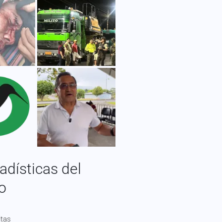
adísticas del
io
itas