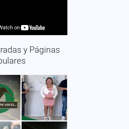
radas y Páginas
pulares