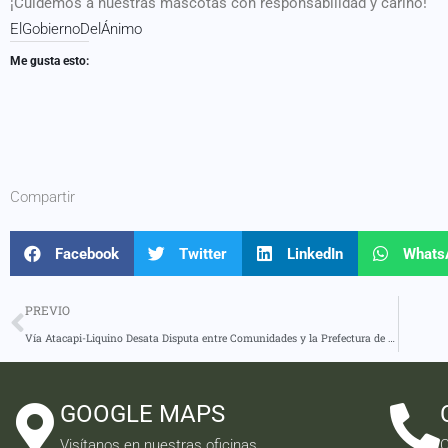
¡Cuidemos a nuestras mascotas con responsabilidad y cariño!
ElGobiernoDelÁnimo
Me gusta esto:
Compartir
Facebook
Twitter
LinkedIn
Whats
PREVIO
Vía Atacapi-Liquino Desata Disputa entre Comunidades y la Prefectura de Pastaza
GOOGLE MAPS
Visítanos en nuestras oficinas
C