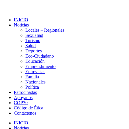
INICIO
Noticias
Locales – Regionales
Sexualiad
Turismo
Salud
Deportes
Eco-Ciudadano
Educación
Emprendimiento
Entrevistas
Familia
Nacionales
Política
Patrocinadas
Apoyanos
COP30
Código de Ética
Contáctenos
INICIO
Noticias