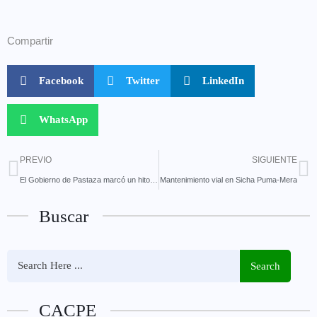
Compartir
Facebook
Twitter
LinkedIn
WhatsApp
PREVIO
SIGUIENTE
El Gobierno de Pastaza marcó un hito al ser el primero en Ecuador y en Latinoamérica en formar y apoyar a guías de turismo con discapacidad auditiva,
Mantenimiento vial en Sicha Puma-Mera
Buscar
Search
CACPE