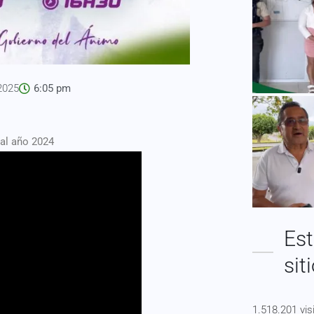
 2025
6:05 pm
 al año 2024
Est
sit
1.518.201 vis