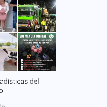
adísticas del
io
itas