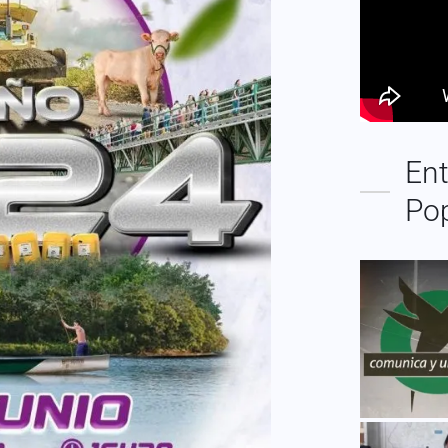
Ent
Po