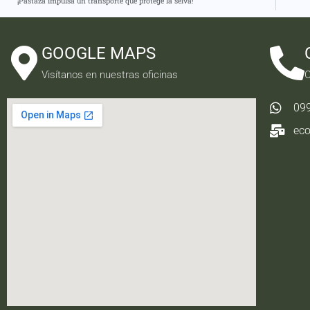
¡Pastaza impulsa un transporte que protege la selva!
GOOGLE MAPS
Visítanos en nuestras oficinas
C
09
ec