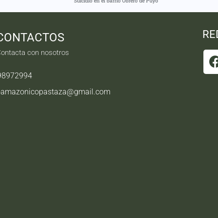
Suicidio en el barrio Obrero de Puyo
RE
CONTACTOS
ontacta con nosotros
98972994
oamazonicopastaza@gmail.com