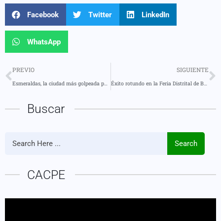
Facebook
Twitter
LinkedIn
WhatsApp
PREVIO
SIGUIENTE
Esmeraldas, la ciudad más golpeada por el sismo de 6.0: un herido, daños estructurales y cortes de energía
Éxito rotundo en la Feria Distrital de Bachilleratos Técnicos 2025
Buscar
Search
CACPE