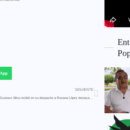
Ent
Pop
sApp
SIGUIENTE
El alcalde Gustavo Silva recibió en su despacho a Roxana López destacada deportista mereña