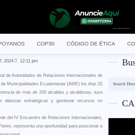
POYANOS
COP30
CÓDIGO DE ÉTICA
CO
Bus
7, 2024
12:11 pm
ral de Autoridades de Relaciones Internacionales de
 de Municipalidades Ecuatorianas (AME) los días 25
stencia de más de 200 alcaldes y alcaldesas, tuvo
er alianzas estratégicas y gestionar recursos no
CA
de del IV Encuentro de Relaciones Internacionales,
 Flores, representa una oportunidad para posicionar a
ernacional.