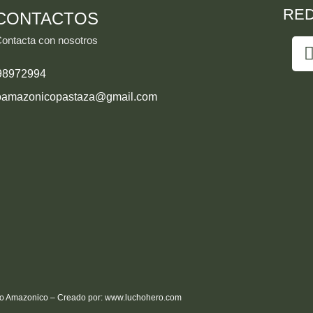
RED
CONTACTOS
ontacta con nosotros
98972994
oamazonicopastaza@gmail.com
o Amazonico – Creado por:
www.luchohero.com