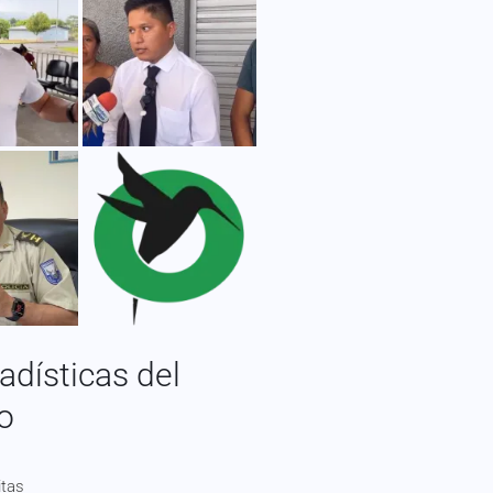
adísticas del
io
itas