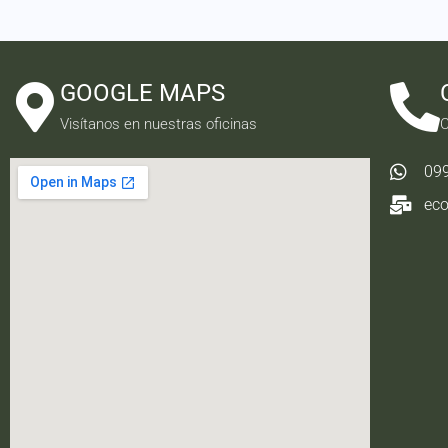
GOOGLE MAPS
Visítanos en nuestras oficinas
C
09
ec