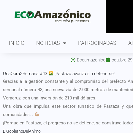
INICIO
NOTICIAS
PATROCINADAS
A
Ecoamazonico
octubre 29
UnaObraXSemana #43
¡Pastaza avanza sin detenerse!
Gracias a la gestión constante y al compromiso del prefecto A
semanal número 43, una nueva vía de 2.000 metros de mantenimien
Veracruz, con una inversión de 210 mil dólares.
Una obra que impulsa este sector turístico de Pastaza y qu
comunidades. .
¡Porque en Pastaza, el progreso no se detiene, se construye todo
ElGobiernoDelÁnimo