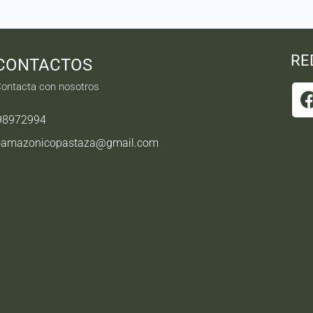
RE
CONTACTOS
ontacta con nosotros
98972994
oamazonicopastaza@gmail.com