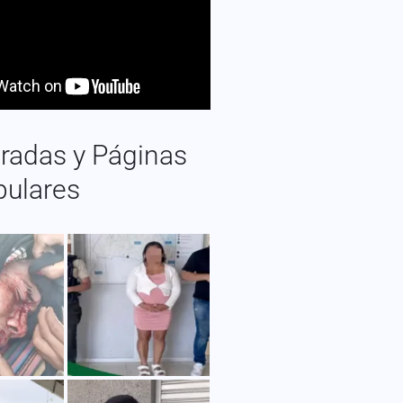
radas y Páginas
pulares