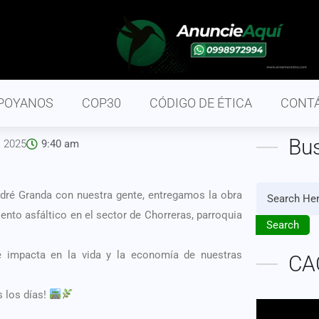
POYANOS
COP30
CÓDIGO DE ÉTICA
CONT
Bu
, 2025
9:40 am
ndré Granda con nuestra gente, entregamos la obra
to asfáltico en el sector de Chorreras, parroquia
Search
e impacta en la vida y la economía de nuestras
CA
s los días!