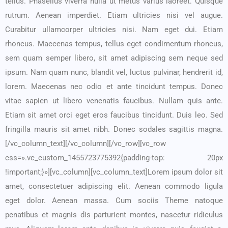
tellus. Phasellus viverra nulla ut metus varius laoreet. Quisque
rutrum. Aenean imperdiet. Etiam ultricies nisi vel augue.
Curabitur ullamcorper ultricies nisi. Nam eget dui. Etiam
rhoncus. Maecenas tempus, tellus eget condimentum rhoncus,
sem quam semper libero, sit amet adipiscing sem neque sed
ipsum. Nam quam nunc, blandit vel, luctus pulvinar, hendrerit id,
lorem. Maecenas nec odio et ante tincidunt tempus. Donec
vitae sapien ut libero venenatis faucibus. Nullam quis ante.
Etiam sit amet orci eget eros faucibus tincidunt. Duis leo. Sed
fringilla mauris sit amet nibh. Donec sodales sagittis magna.
[/vc_column_text][/vc_column][/vc_row][vc_row
css=».vc_custom_1455723775392{padding-top: 20px
!important;}»][vc_column][vc_column_text]Lorem ipsum dolor sit
amet, consectetuer adipiscing elit. Aenean commodo ligula
eget dolor. Aenean massa. Cum sociis Theme natoque
penatibus et magnis dis parturient montes, nascetur ridiculus