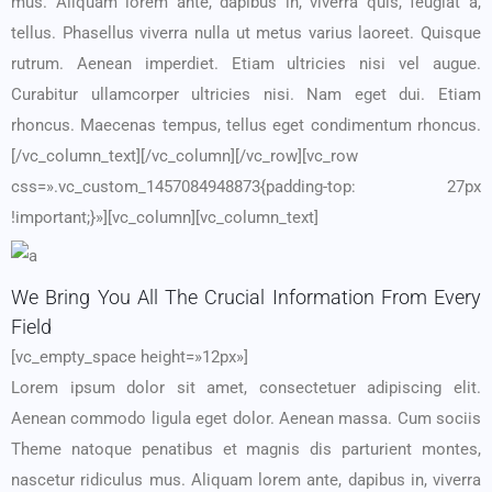
mus. Aliquam lorem ante, dapibus in, viverra quis, feugiat a,
tellus. Phasellus viverra nulla ut metus varius laoreet. Quisque
rutrum. Aenean imperdiet. Etiam ultricies nisi vel augue.
Curabitur ullamcorper ultricies nisi. Nam eget dui. Etiam
rhoncus. Maecenas tempus, tellus eget condimentum rhoncus.
[/vc_column_text][/vc_column][/vc_row][vc_row
css=».vc_custom_1457084948873{padding-top: 27px
!important;}»][vc_column][vc_column_text]
We Bring You All The Crucial Information From Every
Field
[vc_empty_space height=»12px»]
Lorem ipsum dolor sit amet, consectetuer adipiscing elit.
Aenean commodo ligula eget dolor. Aenean massa. Cum sociis
Theme natoque penatibus et magnis dis parturient montes,
nascetur ridiculus mus. Aliquam lorem ante, dapibus in, viverra