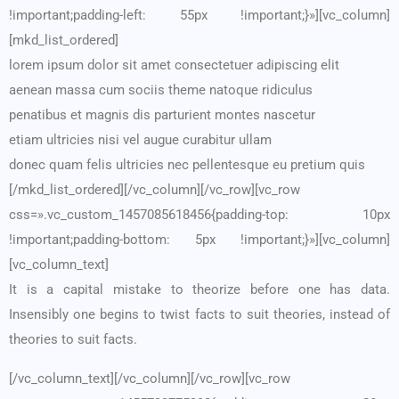
!important;padding-left: 55px !important;}»][vc_column]
[mkd_list_ordered]
lorem ipsum dolor sit amet consectetuer adipiscing elit
aenean massa cum sociis theme natoque ridiculus
penatibus et magnis dis parturient montes nascetur
etiam ultricies nisi vel augue curabitur ullam
donec quam felis ultricies nec pellentesque eu pretium quis
[/mkd_list_ordered][/vc_column][/vc_row][vc_row
css=».vc_custom_1457085618456{padding-top: 10px
!important;padding-bottom: 5px !important;}»][vc_column]
[vc_column_text]
It is a capital mistake to theorize before one has data.
Insensibly one begins to twist facts to suit theories, instead of
theories to suit facts.
[/vc_column_text][/vc_column][/vc_row][vc_row