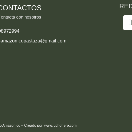
RED
CONTACTOS
ontacta con nosotros
98972994
oamazonicopastaza@gmail.com
o Amazonico – Creado por:
www.luchohero.com