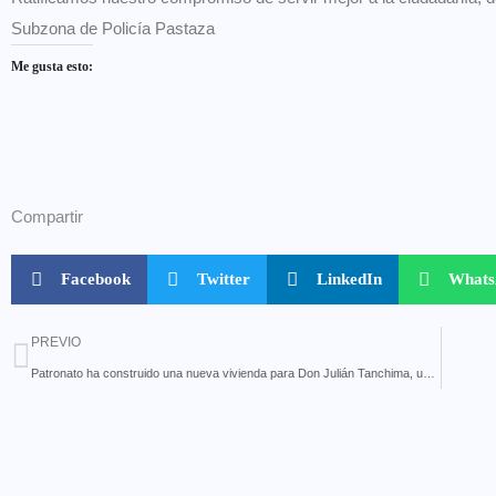
Subzona de Policía Pastaza
Me gusta esto:
Compartir
Facebook
Twitter
LinkedIn
What
PREVIO
Patronato ha construido una nueva vivienda para Don Julián Tanchima, un adulto mayor de la parroquia Canelos.