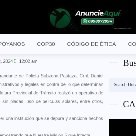
POYANOS
COP30
CÓDIGO DE ÉTICA
CO
Bus
2, 2024
12:02 am
mandante de Policía Subzona Pastaza, Crnl. Daniel
istrativos y legales en contra de lo que determinan
atura Provincial de Tránsito realizó un operativo de
 sin placas, uso de películas solares, entre otros,
CA
er una institución que se depura y sanciona hechos
demostrando que Nuestra Misión Sigue Intacta.