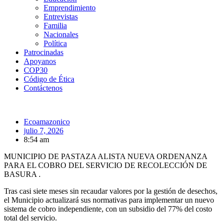
Emprendimiento
Entrevistas
Familia
Nacionales
Política
Patrocinadas
Apoyanos
COP30
Código de Ética
Contáctenos
Ecoamazonico
julio 7, 2026
8:54 am
MUNICIPIO DE PASTAZA ALISTA NUEVA ORDENANZA
PARA EL COBRO DEL SERVICIO DE RECOLECCIÓN DE
BASURA .
Tras casi siete meses sin recaudar valores por la gestión de desechos,
el Municipio actualizará sus normativas para implementar un nuevo
sistema de cobro independiente, con un subsidio del 77% del costo
total del servicio.