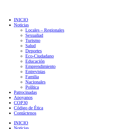
INICIO
Noticias
Locales – Regionales
Sexualiad
Turismo
Salud
Deportes
Eco-Ciudadano
Educación
Emprendimiento
Entrevistas
Familia
Nacionales
Política
Patrocinadas
Apoyanos
COP30
Código de Ética
Contáctenos
INICIO
Noticias