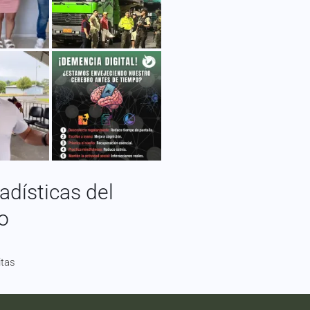
adísticas del
io
itas