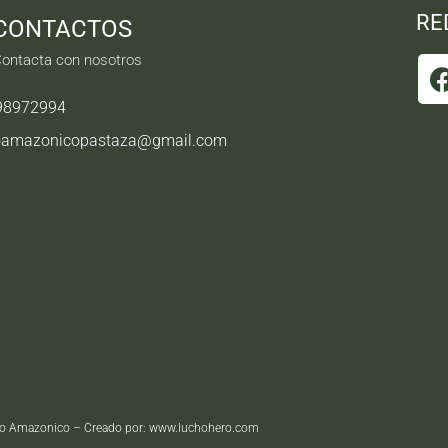
RE
CONTACTOS
ontacta con nosotros
98972994
oamazonicopastaza@gmail.com
o Amazonico – Creado por:
www.luchohero.com