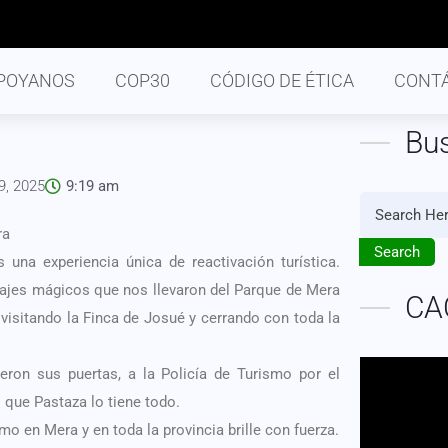
POYANOS
COP30
CÓDIGO DE ÉTICA
CONT
Bu
9, 2025
9:19 am
ra
Search
 una experiencia única de reactivación turística.
sajes mágicos que nos llevaron del Parque de Mera
CA
visitando la Finca de Josué y cerrando con toda la
ron sus puertas, a la Policía de Turismo por el
que Pastaza lo tiene todo.
 en Mera y en toda la provincia brille con fuerza.