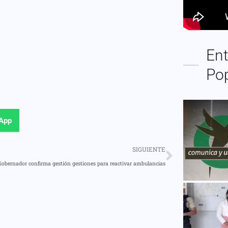
Ent
Po
App
SIGUIENTE
Gobernador confirma gestión gestiones para reactivar ambulancias