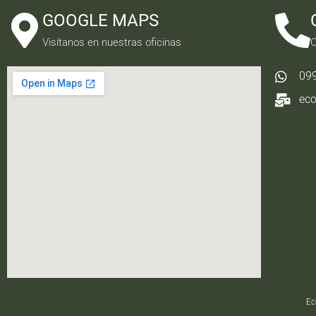
GOOGLE MAPS
Visítanos en nuestras oficinas
C
09
ec
Ec