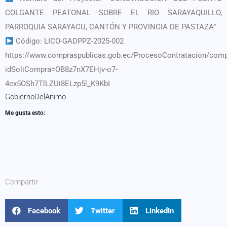
COLGANTE PEATONAL SOBRE EL RIO SARAYAQUILLO,
PARROQUIA SARAYACU, CANTÓN Y PROVINCIA DE PASTAZA”
Código: LICO-GADPPZ-2025-002
https://www.compraspublicas.gob.ec/ProcesoContratacion/com
idSoliCompra=OB8z7nX7EHjv-o7-
4cx5OSh7TlLZUi8ELzp5l_K9KbI
GobiernoDelAnimo
Me gusta esto:
Compartir
Facebook
Twitter
LinkedIn