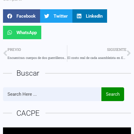
Facebook
Twitter
LinkedIn
WhatsApp
PREVIO
SIGUIENTE
Encuentran cuerpos de dos guerrilleros del grupo “Comandos de Frontera” durante operación militar en Alto Punino, Orellana
El costo real de cada asambleísta en Ecuador supera los $16.000 mensuales
Buscar
Search
CACPE