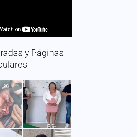
radas y Páginas
pulares