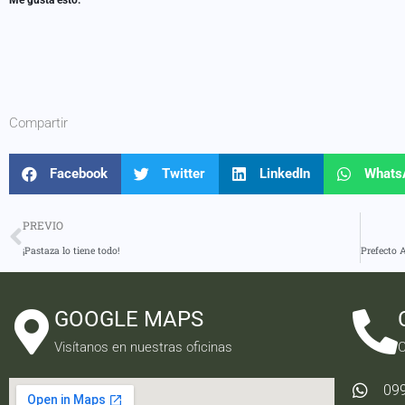
Compartir
Facebook
Twitter
LinkedIn
Whats
PREVIO
¡Pastaza lo tiene todo!
GOOGLE MAPS
Visítanos en nuestras oficinas
C
09