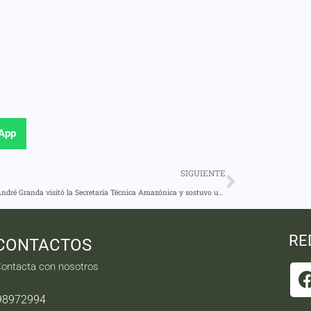
App
SIGUIENTE
Prefecto André Granda visitó la Secretaría Técnica Amazónica y sostuvo una reunión enfocada en el seguimiento de los proyectos del cantón Arajuno.
RE
CONTACTOS
ontacta con nosotros
98972994