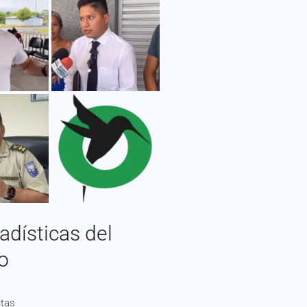
adísticas del
io
itas