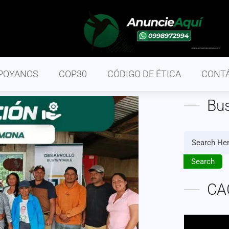
POYANOS
COP30
CÓDIGO DE ÉTICA
CONT
Bu
Search
CA