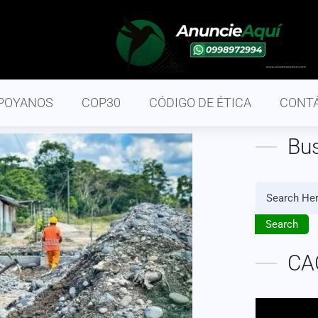
POYANOS
COP30
CÓDIGO DE ÉTICA
CONT
Bu
Search
CA