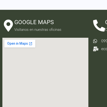
GOOGLE MAPS
Visítanos en nuestras oficinas
C
09
ec