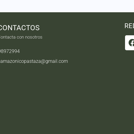
RE
CONTACTOS
ontacta con nosotros
98972994
oamazonicopastaza@gmail.com