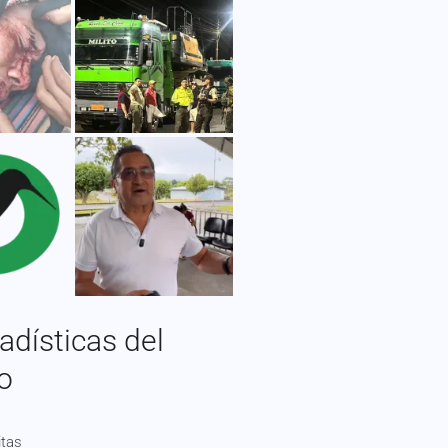
adísticas del
io
itas