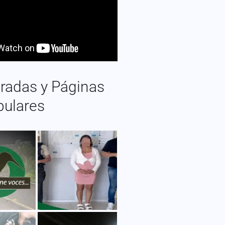
radas y Páginas
pulares